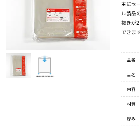
主にセ
ル製品
抜きが
できま
品番
品名
内容
材質
厚み