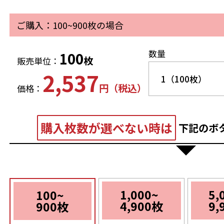
ご購入：100~900枚の場合
数量
100
枚
販売単位：
2,537
円（税込）
価格：
購入枚数が選べない時は
下記のボ
1,000~
5,
100~
4,900枚
9,
900枚