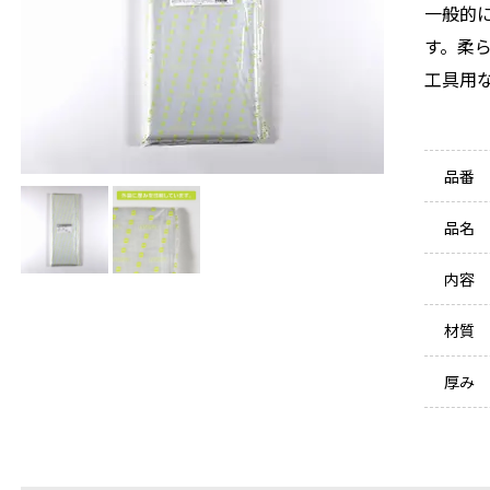
一般的
す。柔
工具用
品番
品名
内容
材質
厚み