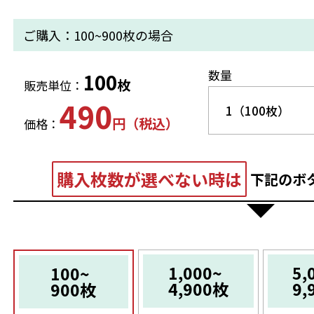
ご購入：100~900枚の場合
数量
100
枚
販売単位：
490
円（税込）
価格：
購入枚数が選べない時は
下記のボ
1,000~
5,
100~
4,900枚
9,
900枚