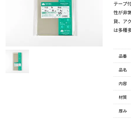
テープ付
性が非
貨、ア
は多種多
品番
品名
内容
材質
厚み