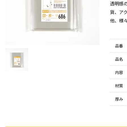
透明感
貨、ア
他、様
品番
品名
内容
材質
厚み