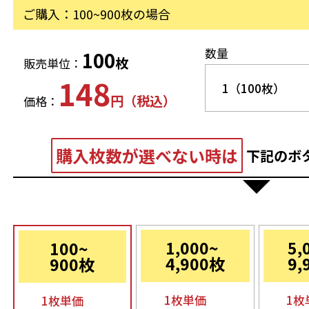
ご購入：100~900枚の場合
数量
100
枚
販売単位：
148
円（税込）
価格：
購入枚数が選べない時は
下記のボ
1,000~
5,
100~
4,900枚
9,
900枚
1枚単価
1枚
1枚単価