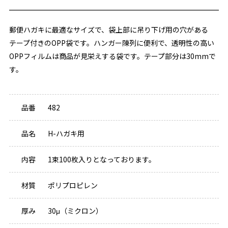
郵便ハガキに最適なサイズで、袋上部に吊り下げ用の穴がある
テープ付きのOPP袋です。ハンガー陳列に便利で、透明性の高い
OPPフィルムは商品が見栄えする袋です。テープ部分は30mmで
す。
品番
482
品名
H-ハガキ用
内容
1束100枚入りとなっております。
材質
ポリプロピレン
厚み
30μ（ミクロン）