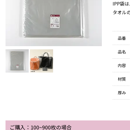
IPP袋
タオル
品番
品名
内容
材質
厚み
ご購入：100~900枚の場合