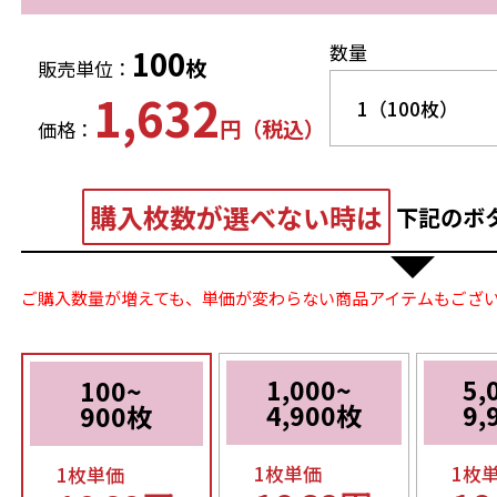
数量
100
枚
販売単位：
1,632
円（税込）
価格：
購入枚数が選べない時は
下記のボ
ご購入数量が増えても、単価が変わらない商品アイテムもござ
1,000~
5,
100~
4,900枚
9,
900枚
1枚単価
1枚
1枚単価